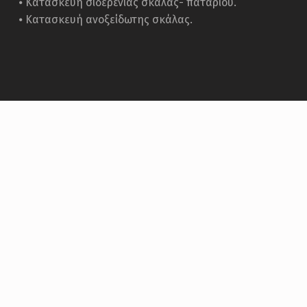
⦁ Κατασκευή σιδερένιας σκάλας- παταριού.
⦁ Κατασκευή ανοξείδωτης σκάλας.